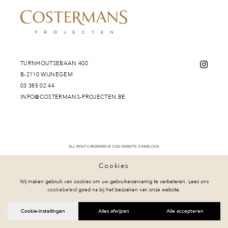
TURNHOUTSEBAAN 400
B-2110 WIJNEGEM
03 385 02 44
INFO@COSTERMANS-PROJECTEN.BE
ALL RIGHTS RESERVED © 2026
WEBSITE:
EINDELOOS
Cookies
Wij maken gebruik van cookies om uw gebruikerservaring te verbeteren. Lees ons
cookiebeleid
goed na bij het bezoeken van onze website.
Cookie-instellingen
Alles afwijzen
Alle accepteren